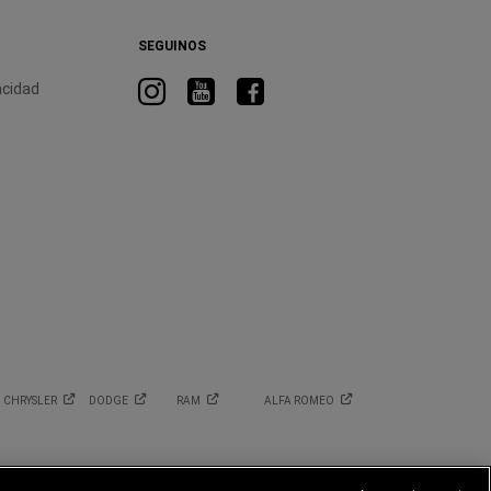
SEGUINOS
Visitá
Visitá
Visitá
acidad
RAM
RAM
RAM
en
en
en
Instagram
YouTube
Facebook
CHRYSLER
DODGE
RAM
ALFA
ROMEO