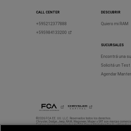
CALL CENTER
DESCUBRIR
+595212377888
Quiero mi RAM
+595984133200
SUCURSALES
Encontrá una su
Solicitá un Test
Agendar
Manten
©2026 FCA EE. UU. LLC. Reservados todos los derechos.
Chrysler, Dodge, Jeep, RAM, Wagoneer, Mopar y SRT son marcas comerci
Fiat son marcas registradas de FCA Group Marketing S.p.A., utilizadas 