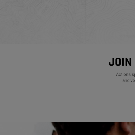
JOIN
Actions s
and vo