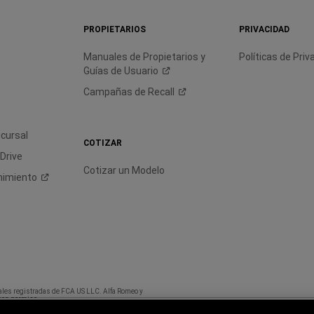
PROPIETARIOS
PRIVACIDAD
Manuales de Propietarios y
Políticas de Priv
Guías de
Usuario
Campañas de
Recall
cursal
COTIZAR
 Drive
Cotizar un Modelo
imiento
ales registradas de FCA US LLC. Alfa Romeo y
con permiso.