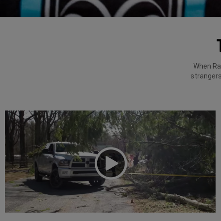
When Ram
strangers