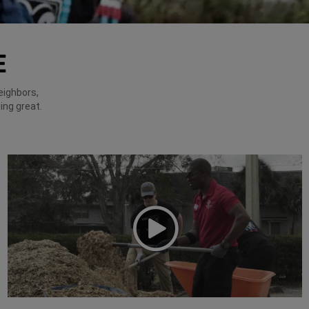
E
eighbors,
ing great.