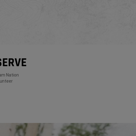
SERVE
Ram Nation
lunteer