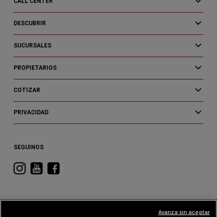
CALL CENTER
DESCUBRIR
SUCURSALES
PROPIETARIOS
COTIZAR
PRIVACIDAD
SEGUINOS
Visitá
Visitá
Visitá
RAM
RAM
RAM
en
en
en
Instagram
YouTube
Facebook
Avanza sin aceptar