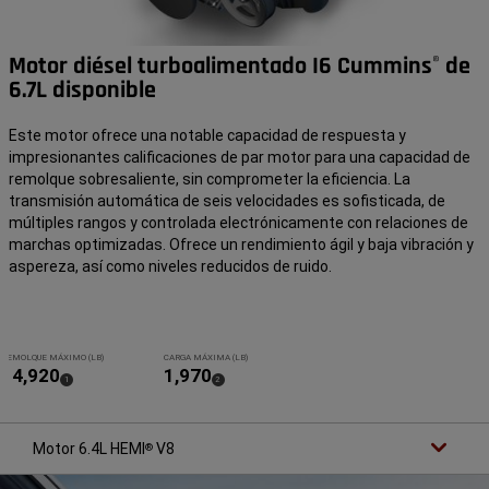
E
O
G
L
A
I
S
N
Motor diésel turboalimentado I6 Cummins
de
O
A
®
L
E
6.7L disponible
I
N
N
L
A
I
Este motor ofrece una notable capacidad de respuesta y
E
B
N
R
impresionantes calificaciones de par motor para una capacidad de
L
A
remolque sobresaliente, sin comprometer la eficiencia. La
I
S
B
transmisión automática de seis velocidades es sofisticada, de
R
múltiples rangos y controlada electrónicamente con relaciones de
A
marchas optimizadas. Ofrece un rendimiento ágil y baja vibración y
S
aspereza, así como niveles reducidos de ruido.
REMOLQUE MÁXIMO (LB)
CARGA MÁXIMA (LB)
14,920
1,970
(
)
(
)
1
2
Disclosure
Disclosure
Motor 6.4L HEMI
V8
®