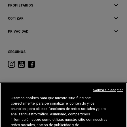
PROPIETARIOS
COTIZAR
PRIVACIDAD
SEGUINOS
Visitá
Visitá
Visitá
RAM
RAM
RAM
en
en
en
Instagram
YouTube
Facebook
Avanza sin aceptar
Usamos cookies para que nuestro sitio funcione
correctamente, para personalizar el contenido y los
CHRYSLER
DODGE
RAM
ALFA
ROMEO
anuncios, para ofrecer funciones de redes sociales y para
analizar nuestro tráfico. Asimismo, compartimos
información sobre cómo utilizas nuestro sitio con nuestras
©2026 FCA EE. UU. LLC. Reservados todos los derechos.
Chrysler, Dodge, Jeep, RAM, Wagoneer, Mopar y SRT son marcas comerciales
redes sociales, socios de publicidad y de
registradas de FCA US LLC. Alfa Romeo y Fiat son marcas registradas de FCA Group