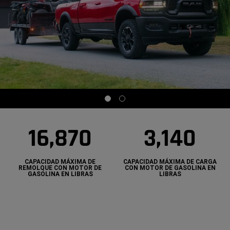
Display
Display
item
item
1
2
of
of
16,870
3,140
2
2
CAPACIDAD MÁXIMA DE
CAPACIDAD MÁXIMA DE CARGA
REMOLQUE CON MOTOR DE
CON MOTOR DE GASOLINA EN
GASOLINA EN LIBRAS
LIBRAS
1
3,
6,
1
8
4
7
0
0
C
C
A
A
P