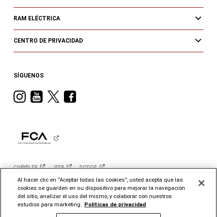
RAM ELÉCTRICA
CENTRO DE PRIVACIDAD
SÍGUENOS
Visit
Visit
Visit
Visit
Ram
Ram
Ram
Ram
on
on
on
on
Instagram
YouTube
Twitter
Facebook
CHRYSLER
JEEP
DODGE
Al hacer clic en “Aceptar todas las cookies”, usted acepta que las
cookies se guarden en su dispositivo para mejorar la navegación
©2026 FCA US LLC. Todos los derechos reservados. Chrysler, Dodge, Jeep, Ram y
Mopar son marcas registradas de FCA US LLC. ALFA ROMEO y FIAT son marcas
del sitio, analizar el uso del mismo, y colaborar con nuestros
registradas de FCA Group Marketing S.p.A. y se usan con permiso. *El MSRP no
estudios para marketing.
Políticas de privacidad
incluye cargos por destino, impuestos, título ni tarifas de registro. El precio inicial se
refiere al modelo base y no incluye equipo opcional. Se puede mostrar un modelo más
caro. Los precios y las ofertas pueden cambiar en cualquier momento sin previo aviso.