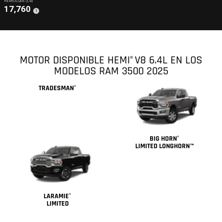
REMOLQUE (LB)
17,760
(
)
1
Disclosure
MOTOR DISPONIBLE HEMI
V8 6.4L EN LOS
®
MODELOS RAM 3500 2025
TRADESMAN
®
BIG HORN
®
LIMITED LONGHORN™
LARAMIE
®
LIMITED