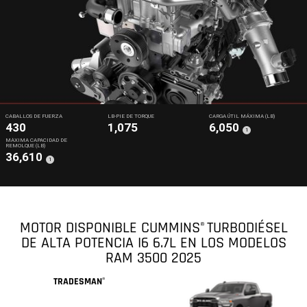
CABALLOS DE FUERZA
LB-PIE DE TORQUE
CARGA ÚTIL MÁXIMA (LB)
430
1,075
6,050
(
)
1
Disclosure
MÁXIMA CAPACIDAD DE
REMOLQUE (LB)
36,610
(
)
1
Disclosure
MOTOR DISPONIBLE CUMMINS
TURBODIÉSEL
®
DE ALTA POTENCIA I6 6.7L EN LOS MODELOS
RAM 3500 2025
TRADESMAN
®