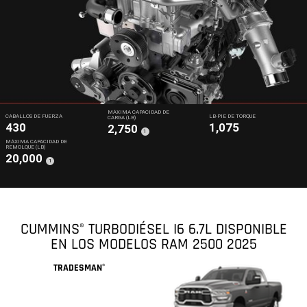
MÁXIMA CAPACIDAD DE
CABALLOS DE FUERZA
LB-PIE DE TORQUE
CARGA (LB)
430
1,075
2,750
(
)
1
Disclosure
MÁXIMA CAPACIDAD DE
REMOLQUE (LB)
20,000
(
)
1
Disclosure
CUMMINS
TURBODIÉSEL I6 6.7L DISPONIBLE
®
EN LOS MODELOS RAM 2500 2025
TRADESMAN
®