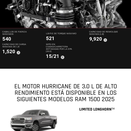
CABALLOS DE FUERZA
CAPACIDAD DE REMOLQUE
LB-PIE DE TORQUE MÁXIMO
MÁXIMOS
MÁXIMA (LB)
521
540
9,920
(
)
1
Disclosure
CAPACIDAD DE CARGA
MPG EN
MÁXIMA DE LB
CIUDAD/CARRETERA
ESTIMADAS POR LA EPA
1,520
(4X4)
(
)
2
Disclosure
15/21
(
)
3
Disclosure
EL MOTOR HURRICANE DE 3.0 L DE ALTO
RENDIMIENTO ESTÁ DISPONIBLE EN LOS
SIGUIENTES MODELOS RAM 1500 2025
LIMITED LONGHORN
TM