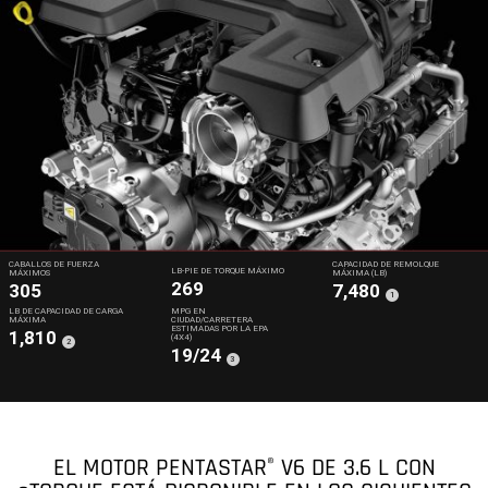
CABALLOS DE FUERZA
CAPACIDAD DE REMOLQUE
LB-PIE DE TORQUE MÁXIMO
MÁXIMOS
MÁXIMA (LB)
269
305
7,480
(
)
1
Disclosure
LB DE CAPACIDAD DE CARGA
MPG EN
MÁXIMA
CIUDAD/CARRETERA
ESTIMADAS POR LA EPA
1,810
(4X4)
(
)
2
Disclosure
19/24
(
)
3
Disclosure
EL MOTOR PENTASTAR
V6 DE 3.6 L CON
®