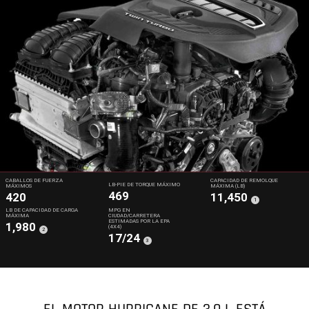
CABALLOS DE FUERZA
CAPACIDAD DE REMOLQUE
LB-PIE DE TORQUE MÁXIMO
MÁXIMOS
MÁXIMA (LB)
469
420
11,450
(
)
1
Disclosure
LB DE CAPACIDAD DE CARGA
MPG EN
MÁXIMA
CIUDAD/CARRETERA
ESTIMADAS POR LA EPA
1,980
(4X4)
(
)
2
Disclosure
17/24
(
)
3
Disclosure