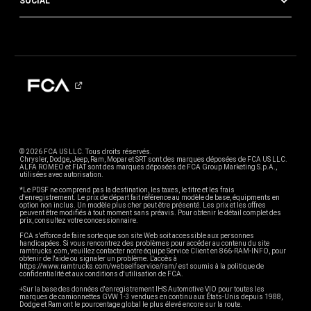
SOCIAL
© 2026 FCA US LLC. Tous droits réservés.
Chrysler, Dodge, Jeep, Ram, Mopar et SRT sont des marques déposées de FCA US LLC.
ALFA ROMEO et FIAT sont des marques déposées de FCA Group Marketing S.p.A.,
utilisées avec autorisation.
*Le PDSF ne comprend pas la destination, les taxes, le titre et les frais
d'enregistrement. Le prix de départ fait référence au modèle de base, équipments en
option non inclus. Un modèle plus cher peut être présenté. Les prix et les offres
peuvent être modifiés à tout moment sans préavis. Pour obtenir le détail complet des
prix, consultez votre concessionnaire.
FCA s'efforce de faire sorte que son site Web soit accessible aux personnes
handicapées. Si vous rencontrez des problèmes pour accéder au contenu du site
ramtrucks.com, veuillez contacter notre équipe Service Client en 866-RAM-INFO, pour
obtenir de l'aide ou signaler un problème. L'accès à
https://www.ramtrucks.com/webselfservice/ram/ est soumis à la politique de
confidentialité et aux conditions d'utilisation de FCA.
+Sur la base des données d'enregistrement IHS Automotive VIO pour toutes les
marques de camionnettes GVW 1-3 vendues en continu aux États-Unis depuis 1988,
Dodge et Ram ont le pourcentage global le plus élevé encore sur la route.