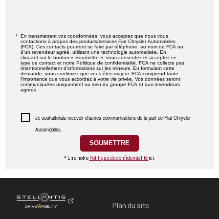
En transmettant vos coordonnées, vous acceptez que nous vous
contactions à propos des produits/services Fiat Chrysler Automobiles
(FCA). Ces contacts pourront se faire par téléphone, au nom de FCA ou
d’un revendeur agréé, utilisant une technologie automatisée. En
cliquant sur le bouton « Soumettre », vous consentez et acceptez ce
type de contact et notre Politique de confidentialité. FCA ne collecte pas
intentionnellement d’informations sur les mineurs. En formulant cette
demande, vous confirmez que vous êtes majeur. FCA comprend toute
l’importance que vous accordez à votre vie privée. Vos données seront
communiquées uniquement au sein du groupe FCA et aux revendeurs
agréés.
Je souhaiterais recevoir d’autres communications de la part de Fiat Chrysler
Automobiles.
* Lire notre
Politique de confidentialité
ici.
Plan du site