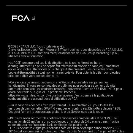
© 2026 FCA US LLC. Tous droits réservés.
Chrysler, Dodge, Jeep, Ram, Mopar et SRT sont des marques déposées de FCA US LLC.
ALFA ROMEO et FIAT sont des marques déposées de FCA Group Marketing S.p.A.,
utilisées avec autorisation.
*Le PDSF ne comprend pas la destination, les taxes, le titre et les frais
d'enregistrement. Le prix de départ fait référence au modèle de base, équipments en
option non inclus. Un modèle plus cher peut être présenté. Les prix et les offres
peuvent être modifiés à tout moment sans préavis. Pour obtenir le détail complet des
prix, consultez votre concessionnaire.
FCA s'efforce de faire sorte que son site Web soit accessible aux personnes
handicapées. Si vous rencontrez des problèmes pour accéder au contenu du site
ramtrucks.com, veuillez contacter notre équipe Service Client en 866-RAM-INFO, pour
obtenir de l'aide ou signaler un problème. L'accès à
https://www.ramtrucks.com/webselfservice/ram/ est soumis à la politique de
confidentialité et aux conditions d'utilisation de FCA.
+Sur la base des données d'enregistrement IHS Automotive VIO pour toutes les
marques de camionnettes GVW 1-3 vendues en continu aux États-Unis depuis 1988,
Dodge et Ram ont le pourcentage global le plus élevé encore sur la route.
++Sur la base du segment des petites camionnettes commerciales et de l'EPA, une
estimation de 28 mi / gal sur autoroute avec un moteur de 2,4 L et une transmission
automatique à neuf rapports. Le kilométrage réel peut varier.
+++Plus de quatre-vingts pour cent des camions Ram de chaque année modèle 2003-
2016 sont toujours sur la route aujourd'hui, d'après l'instantané du 1er juillet 2017 des