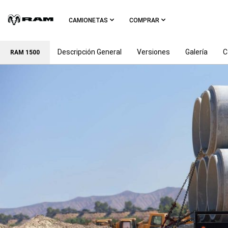
Skip To
Main
CAMIONETAS
COMPRAR
Content
Descripción General
Versiones
Galería
C
RAM 1500
Skip To
Navigation