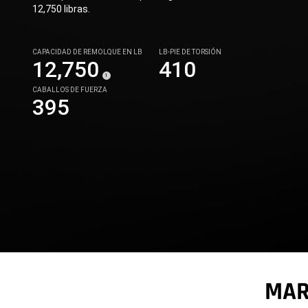
12,750 libras.
CAPACIDAD DE REMOLQUE EN LB
LB-PIE DE TORSIÓN
12,750
410
(
)
1
Disclosure
CABALLOS DE FUERZA
395
MAR