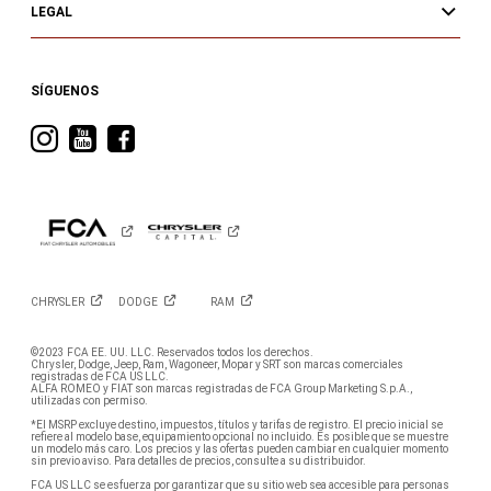
LEGAL
SÍGUENOS
Visita
Visita
Visita
RAM
RAM
RAM
en
en
en
Instagram
YouTube
Facebook
CHRYSLER
DODGE
RAM
©2023 FCA EE. UU. LLC. Reservados todos los derechos.
Chrysler, Dodge, Jeep, Ram, Wagoneer, Mopar y SRT son marcas comerciales
registradas de FCA US LLC.
ALFA ROMEO y FIAT son marcas registradas de FCA Group Marketing S.p.A.,
utilizadas con permiso.
*El MSRP excluye destino, impuestos, títulos y tarifas de registro. El precio inicial se
refiere al modelo base, equipamiento opcional no incluido. Es posible que se muestre
un modelo más caro. Los precios y las ofertas pueden cambiar en cualquier momento
sin previo aviso. Para detalles de precios, consulte a su distribuidor.
FCA US LLC se esfuerza por garantizar que su sitio web sea accesible para personas