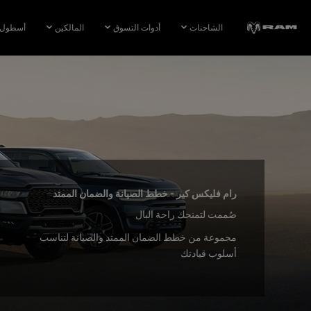
Skip To
Main
الشاحنات
أدوات التسوق
المالكين
أسطول 
Content
Skip To
Navigation
رام فليكس كير - خطط الصيانة والضمان الممتد
,
صُممت لتمنحك راحة البال
,
مجموعة من خطط الضمان الممتد والصيانة لتناسب
أسلوب قيادتك
,