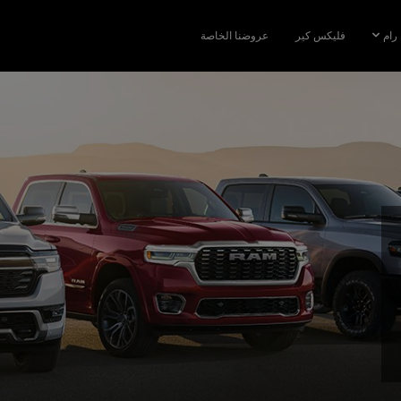
رام
فليكس كير
عروضنا الخاصة