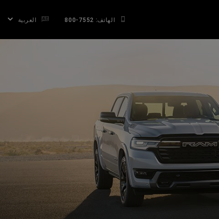
الهاتف: 7552-800
العربية