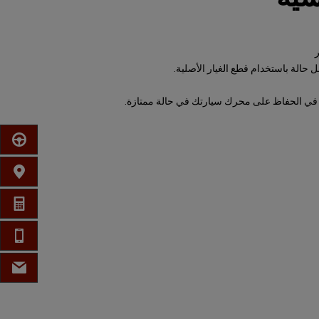
لة باستخدام قطع الغيار الأصلية.
 في الحفاظ على محرك سيارتك في حالة ممتازة.
احجز موع
ابحث عن
احصل ع
الهاتف
البريد ا