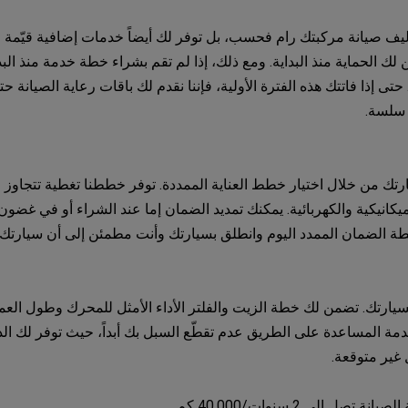
اليف صيانة مركبتك رام فحسب، بل توفر لك أيضاً خدمات إضافية قيّمة
ك الحماية منذ البداية. ومع ذلك، إذا لم تقم بشراء خطة خدمة منذ البد
 سلسة.
يارتك من خلال اختيار خطط العناية الممددة. توفر خططنا تغطية تتجاو
ي خطة الضمان الممدد اليوم وانطلق بسيارتك وأنت مطمئن إلى أن سيارت
 لسيارتك. تضمن لك خطة الزيت والفلتر الأداء الأمثل للمحرك وطول الع
خدمة المساعدة على الطريق عدم تقطّع السبل بك أبداً، حيث توفر لك ال
 غير متوقعة.
 إلى 2 سنوات/40,000 كم