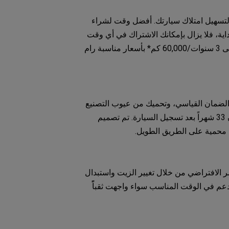
 لتسهيل امتلاك سيارتك. أفضل وقت لشراء
اية، فلا يزال بإمكانك الاشتراك في أي وقت
قبل أول خدمة منتظمة (6 أشهر بعد التسليم). حتى إذا فاتتك هذه الفترة الأولية، فإننا نقدم لك باقات رعاية الصيانة حتى 3 سنوات/60,000 كم* بأسعار مناسبة رام
ز الضمان القياسي، وتحميك من عيوب التصنيع
غير المتوقعة بسبب الأعطال في المكونات الميكانيكية والكهربائية. يمكنك تمديد الضمان إما عند الشراء أو في غضون 33 شهراً بعد تسجيل السيارة. تم تصميم
ك محمية على الطريق الطويل.
مر الافتراضي من خلال تغيير الزيت واستبدال
دعم في الوقت المناسب سواء واجهت ثقباًً