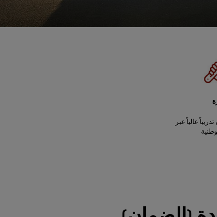
ة
ريباً عالياً عبر
وطنية
ددة (الضمان)