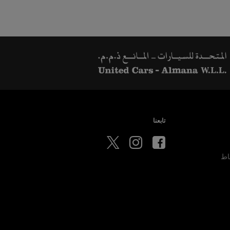
تابعنا
اط