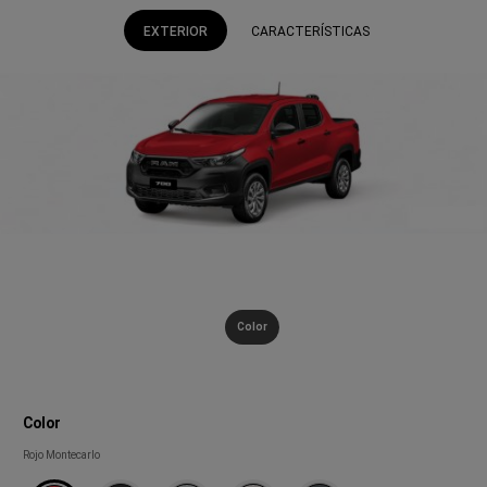
EXTERIOR
CARACTERÍSTICAS
Color
Color
Color
Rojo Montecarlo