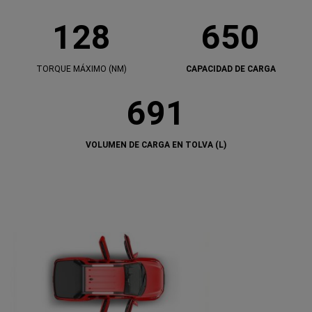
128
650
TORQUE MÁXIMO (NM)
CAPACIDAD DE CARGA
1
6
2
5
8
0
691
T
C
O
A
R
P
Q
A
U
C
VOLUMEN DE CARGA EN TOLVA (L)
6
E
I
9
M
D
1
Á
A
V
X
D
O
I
D
L
M
E
U
O
C
M
(N
A
E
M)
R
N
G
D
A
E
C
A
R
G
A