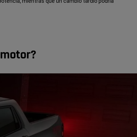
otencia, mientras que un cambio tardío podría
 motor?