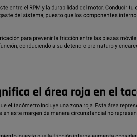
te entre el RPM y la durabilidad del motor. Conducir tu
gaste del sistema, puesto que los componentes internos,
cación para prevenir la fricción entre las piezas móviles
unción, conduciendo a su deterioro prematuro y encare
nifica el área roja en el t
e el tacómetro incluye una zona roja. Esta área represe
se en este margen de manera circunstancial no represen
ento, puesto que la fricción interna aumenta considera