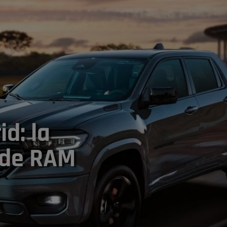
d: la
 de RAM