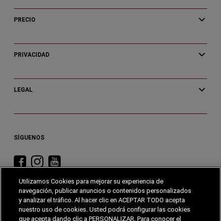
PRECIO
PRIVACIDAD
LEGAL
SÍGUENOS
Visita
Visita
Visita
RAM
RAM
RAM
Utilizamos Cookies para mejorar su experiencia de
en
en
en
navegación, publicar anuncios o contenidos personalizados
Facebook
Instagram
YouTube
y analizar el tráfico. Al hacer clic en ACEPTAR TODO acepta
nuestro uso de cookies. Usted podrá configurar las cookies
que acepta dando clic a PERSONALIZAR. Para conocer el