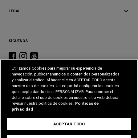
LEGAL
SÍGUENOS
Visita
Visita
Visita
RAM
RAM
RAM
Utilizamos Cookies para mejorar su experiencia de
en
en
en
navegación, publicar anuncios o contenidos personalizados
Facebook
Instagram
YouTube
y analizar el tráfico. Al hacer clic en ACEPTAR TODO acepta
nuestro uso de cookies. Usted podrá configurar las cookies
que acepta dando clic a PERSONALIZAR. Para conocer el
detalle sobre el uso de cookies en nuestro sitio web deberá
STELLANTIS
DODGE
FIAT
JEEP
revisar nuestra política de cookies.
Políticas de
privacidad
©2025 FCA US LLC. Todos los derechos reservados. Ram es una marca registrada de
FCA US LLC.
ACEPTAR TODO
Precios y equipamiento sujetos a variación de acuerdo a condiciones y disponibilidad
según Mercado. Equipamiento disponible según versión. Todas las imágenes de este