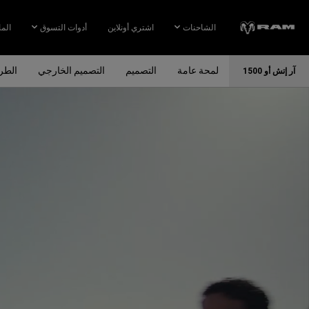
Skip To
Main
الشاحنات
اشتري أونلاين
أدوات التسوق
الما
Content
لمحة عامة
التصميم
التصميم الخارجي
الطر
آر إتش أو 1500
Skip To
Navigation