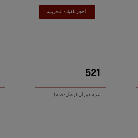
أحجز للقيادة التجريبية
521
عزم دوران (رطل-قدم)