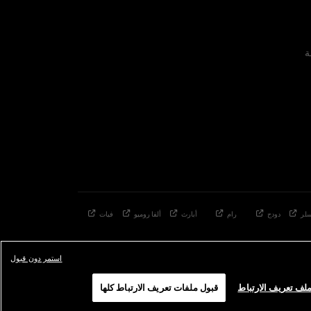
ة
لر
دودج
رام
أبارث
ألفا
روميو
فيات
استمر دون قبول
لف تعريف الارتباط
قبول ملفات تعريف الارتباط كلها