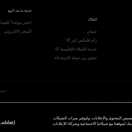
خدمة ما بعد البيع
الملاك
احجز موعدا" للصيان
ضمان
المتجر الاكتروني
رام فليكس
كير
خدمة العملاء
الإقليمية
تحقق من حملة الاستدعاء
كرايس
موبار، إس آر تي هي علامات تجارية مسجلة لدى مجموعة فيات
الميزات حسب الطراز. يُرجى التواصل مع الوكيل
صيص المحتوى والإعلانات، ولتوفير ميزات الشبكات
إعدادات م
ك لموقعنا مع شبكاتنا الاجتماعية وشركاء الإعلانات