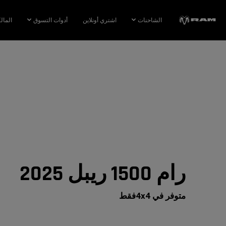
Skip To
Main
الشاحنات
اشتري أونلاين
أدوات التسوق
المال
Content
Skip To
Navigation
رام 1500 ريبل 2025
متوفر في 4x4فقط