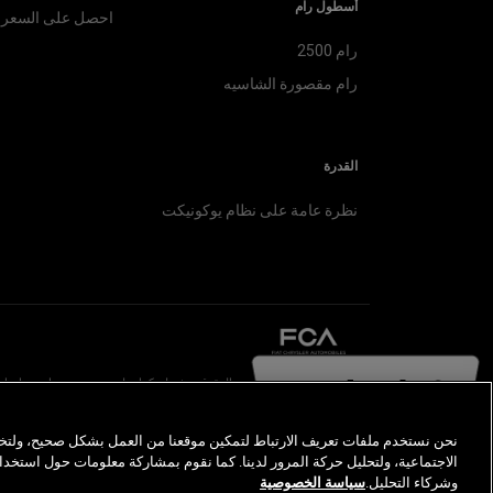
أسطول رام
احصل على السعر
رام 2500
رام مقصورة الشاسيه
القدرة
نظرة عامة على نظام يوكونيكت
©2026 FCA US LLC. جميع الحقوق محفوظة. كرايسلر، دودج، جيب، رام، 
الصور لغرض التوضيح فقط وقد تختلف عن السيارة الفعلية. قد تختلف المواصفات و
نحن نستخدم ملفات تعريف الارتباط لتمكين موقعنا من العمل بشكل صحيح، ولتخ
المحلي المعتمد لمزيد من المعلومات.
الاجتماعية، ولتحليل حركة المرور لدينا. كما نقوم بمشاركة معلومات حول استخدام
وشركاء التحليل.
سياسة الخصوصية
Happy to Help!