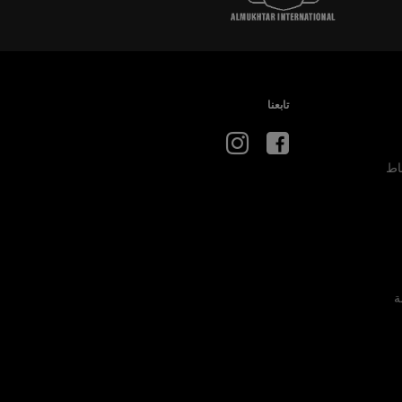
تابعنا
اط
ة