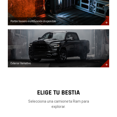
disponible
DISCOVER
MORE
Portón trasero multifunción disponible
Exterior
llamativo
DISCOVER
MORE
Exterior llamativo
ELIGE TU BESTIA
Selecciona una camioneta Ram para
explorar.