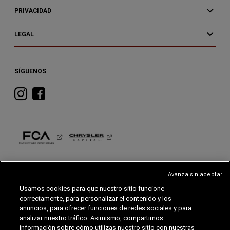
PRIVACIDAD
LEGAL
SÍGUENOS
Visita
Visita
RAM
RAM
en
en
Instagram
Facebook
RAM
Avanza sin aceptar
Usamos cookies para que nuestro sitio funcione
©2023 FCA EE. UU. LLC. Reservados todos los derechos.
correctamente, para personalizar el contenido y los
Jeep, Ram, , Mopar y SRT son marcas comerciales registradas de FCA US LLC.
FIAT es una marca registrada de FCA Group Marketing S.p.A., utilizadas con permiso.
anuncios, para ofrecer funciones de redes sociales y para
DISTRIVEHIC Distribuidora de Vehículos S.A.S
analizar nuestro tráfico. Asimismo, compartimos
información sobre cómo utilizas nuestro sitio con nuestras
*El MSRP excluye destino, impuestos, títulos y tarifas de registro. El precio inicial se