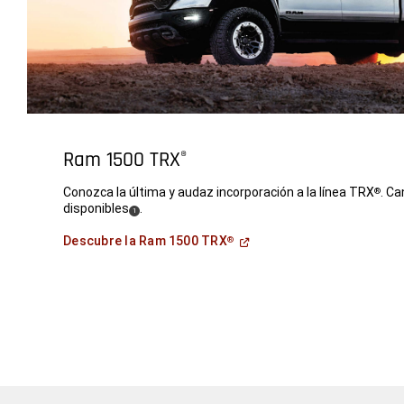
Ram 1500 TRX
®
Conozca la última y audaz incorporación a la línea TRX
. Ca
®
disponibles
.
(
)
1
Disclosure
(
Open
Descubre la Ram 1500 TRX
®
in
a
new
window
)