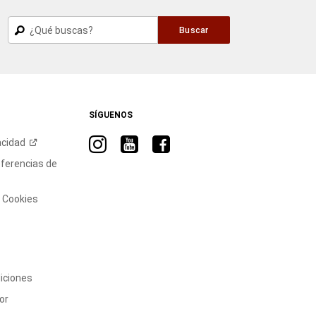
Buscar
Buscar
SÍGUENOS
Visita
Visita
Visita
acidad
RAM
RAM
RAM
eferencias de
en
en
en
Instagram
YouTube
Facebook
e Cookies
iciones
or