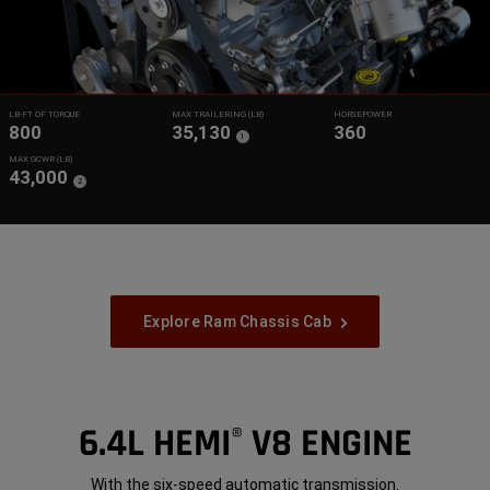
LB-FT OF TORQUE
MAX TRAILERING (LB)
HORSEPOWER
800
35,130
360
(
)
1
Disclosure
MAX GCWR (LB)
43,000
(
)
2
Disclosure
Explore Ram Chassis Cab
6.4L HEMI
V8 ENGINE
®
With the six-speed automatic transmission.