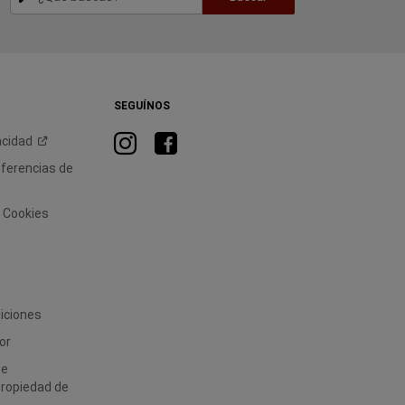
SEGUÍNOS
Visita
Visita
acidad
RAM
RAM
eferencias de
en
en
Instagram
Facebook
e Cookies
iciones
or
 e
Propiedad de