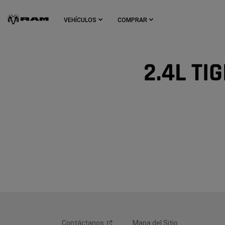
Skip To
Main
VEHÍCULOS
COMPRAR
Content
Skip To
Navigation
2.4L TI
LB-FT OF TORQUE
HORSEPOWER
174
178
UP TO CITY/HWY/COMBINED MPG
21/28/24
(
)
1
Disclosure
Contáctanos
Mapa del Sitio