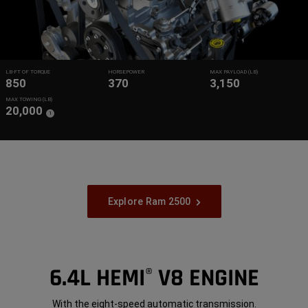
LB-FT OF TORQUE
HORSEPOWER
MAX PAYLOAD (LB)
850
370
3,150
MAX TOWING (LB)
20,000
(
)
1
Disclosure
Explore Ram 2500
6.4L HEMI
V8 ENGINE
®
With the eight-speed automatic transmission.