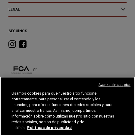
LEGAL
SEGUÍNOS
Visita
Visita
RAM
RAM
en
en
Instagram
Facebook
Avanza sin aceptar
RAM
Usamos cookies para que nuestro sitio funcione
correctamente, para personalizar el contenido y los
©2026 FCA EE. UU. LLC. Reservados todos los derechos.
anuncios, para ofrecer funciones de redes sociales y para
Jeep, Ram, son marcas comerciales registradas de FCA US LLC.
FIAT es una marca registradas de FCA Group Marketing S.p.A., utilizadas con permiso.
analizar nuestro tráfico. Asimismo, compartimos
información sobre cómo utilizas nuestro sitio con nuestras
*El MSRP excluye destino, impuestos, títulos y tarifas de registro. El precio inicial se
refiere al modelo base, equipamiento opcional no incluido. Es posible que se muestre
redes sociales, socios de publicidad y de
un modelo más caro. Los precios y las ofertas pueden cambiar en cualquier momento
sin previo aviso. Para detalles de precios, consulte a su distribuidor.
análisis.
Políticas de privacidad
FCA US LLC se esfuerza por garantizar que su sitio web sea accesible para personas