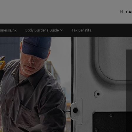
CA
siness
L
ink
Body Builder's Guide
Tax Benefits