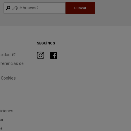
Buscar
Buscar
SEGUÍNOS
Visita
Visita
acidad
RAM
RAM
eferencias de
en
en
Instagram
Facebook
e Cookies
iciones
or
 e