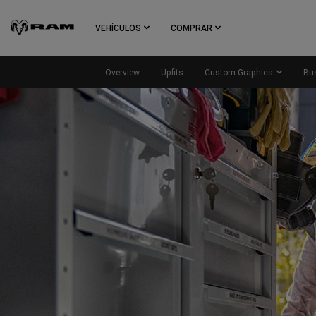
Skip To
Main
VEHÍCULOS
COMPRAR
Content
Overview
Upfits
Custom Graphics
Bu
Skip To
Navigation