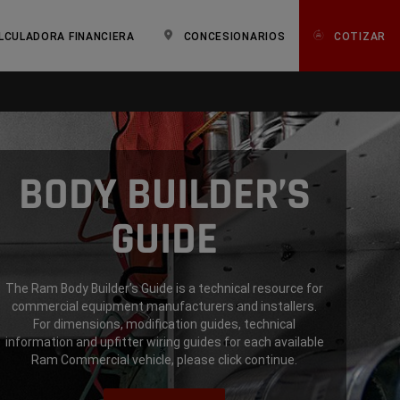
LCULADORA FINANCIERA
CONCESIONARIOS
COTIZAR
BODY BUILDER’S
GUIDE
The Ram Body Builder’s Guide is a technical resource for
commercial equipment manufacturers and installers.
For dimensions, modification guides, technical
information and upfitter wiring guides for each available
Ram Commercial vehicle, please click continue.