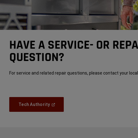
HAVE A SERVICE- OR REP
QUESTION?
For service and related repair questions, please contact your loca
(
Open
Tech Authority
In
A
New
Window
)