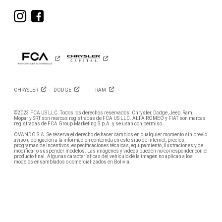
Visita
Visita
RAM
RAM
en
en
Instagram
Facebook
CHRYSLER
DODGE
RAM
©2023 FCA US LLC. Todos los derechos reservados. Chrysler, Dodge, Jeep, Ram,
Mopar y SRT son marcas registradas de FCA US LLC. ALFA ROMEO y FIAT son marcas
registradas de FCA Group Marketing S.p.A. y se usan con permiso.
OVANDO S.A. Se reserva el derecho de hacer cambios en cualquier momento sin previo
aviso u obligación a la información contenida en este sitio de Internet, precios,
programas de incentivos, especificaciones técnicas, equipamiento, ilustraciones y de
modificar o suspender modelos. Las imágenes y videos pueden no corresponder con el
producto final. Algunas características del vehículo de la imagen no aplican a los
modelos ensamblados o comercializados en Bolivia.