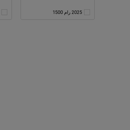
2025
2025 رام 1500
رام
1500