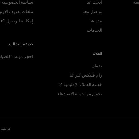
بية
ابحث عنا
سياسة الخصوصية
تواصل معنا
ملفات تعريف الارتب
نبذة عنا
إمكانية
الوصول
الخدمات
خدمة ما بعد البيع
الملاك
احجز موعدا" للصيان
ضمان
رام فليكس
كير
خدمة العملاء
الإقليمية
تحقق من حملة الاستدعاء
كرايسلر