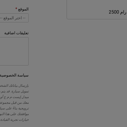
الموقع
رام
رام 2500
2500
-- اختر الموقع --
-- اختر الموقع --
بهبهاني وإخوانه -
تعليقات اضافية
سياسة الخصوصية
بإرسال بياناتك الشخ
تمويل سيارة. قد يتم 
ميدل إيست م م ح أو وك
معك من قبل مجموعة ف
ترويجية بناءً على سي
موافقتك على هذا النو
خيارات تجربة القيادة