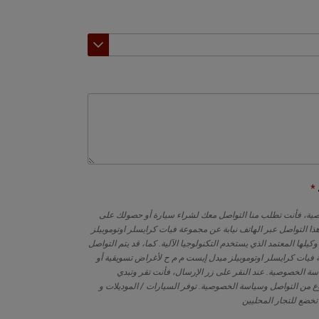
 المنامة
صية، فأنت تطلب منا التواصل معك لشراء سيارة أو حصولك على
هذا التواصل عبر الهاتف نيابة عن مجموعة فيات كرايسلر اوتوموبيلز
يلها المعتمد الذي يستخدم التكنولوجيا الآلية. كما، قد يتم التواصل
يات كرايسلر اوتوموبيلز ميدل إيست م م ح لأغراض تسويقية أو
اسة الخصوصية. عند النقر على زر الإرسال، فأنت تقر وتبدي
ع من التواصل وسياسة الخصوصية. توفر السيارات / الموديلات و
 تخضع للتجار المحليين