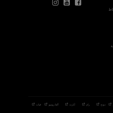
اط
ة
دودج
رام
أبارث
ألفا
روميو
فيات