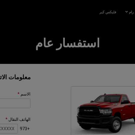
رام
فليكس كير
استفسار عام
معلومات الا
الاسم
الهاتف النقال
+973