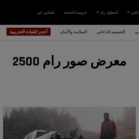
لكين
أسطول رام
عروضنا الخاصة
فليكس كير
جي
التصميم الداخلي
السلامة والأمان
أحجز للقيادة التجريبية
معرض صور رام 2500