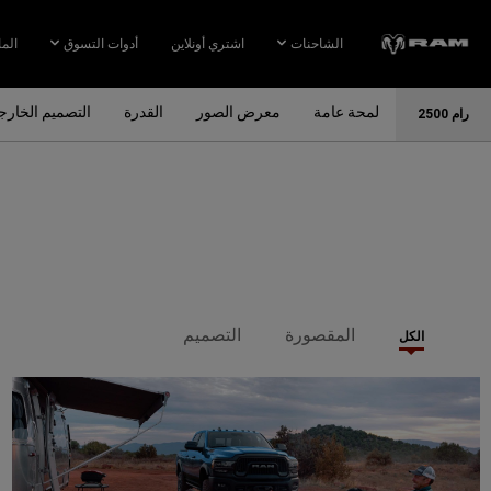
Skip To
Main
الشاحنات
اشتري أونلاين
أدوات التسوق
الما
Content
لمحة عامة
معرض الصور
القدرة
التصميم الخار
رام 2500
Skip To
Navigation
المقصورة
التصميم
الكل