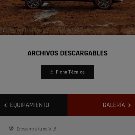
(
)
1
Disclosure
ARCHIVOS DESCARGABLES
(Open
Ficha Técnica
In
A
New
Window)
EQUIPAMIENTO
GALERÍA
Encuentra tu
país