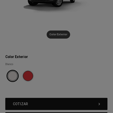
(
)
Disclosure
Color Exterior
Color Exterior
Color
Blanco
Exterior
COTIZAR