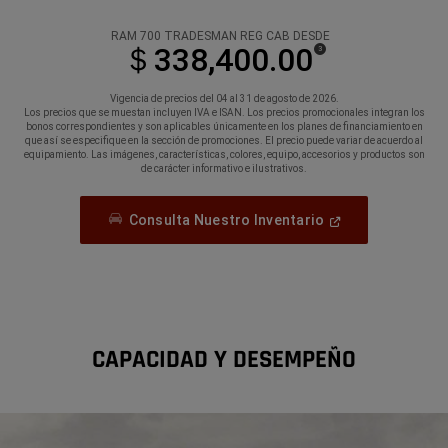
RAM 700 TRADESMAN REG CAB DESDE
＄338,400.00
(
)
3
Disclosure
Vigencia de precios del 04 al 31 de agosto de 2026.
Los precios que se muestan incluyen IVA e ISAN. Los precios promocionales integran los
bonos correspondientes y son aplicables únicamente en los planes de financiamiento en
que así se especifique en la sección de promociones. El precio puede variar de acuerdo al
equipamiento. Las imágenes, características, colores, equipo, accesorios y productos son
de carácter informativo e ilustrativos.
(
Open
Consulta Nuestro Inventario
In
A
New
Window
)
CAPACIDAD Y DESEMPEÑO