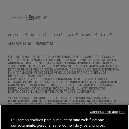
CHRYSLER
DODGE
JEEP
RAM
MOPAR
FIAT
ALFA
ROMEO
PEUGEOT
STELLANTIS HA IDENTIFICADO LA EXISTENCIA DE SITIOS WEB APÓCRIFOS QUE
PRETENDEN ENGAÑAR A LOS CONSUMIDORES MEDIANTE OFERTAS FALSAS. EN
ADICIÓN A LAS ACCIONES PREVENTIVAS SEGUIDAS POR STELLANTIS, HACEMOS DE
SU CONOCIMIENTO QUE LA ÚNICA PÁGINA OFICIAL DE LA MARCA RAM® EN LOS
ESTADOS UNIDOS MEXICANOS ES WWW.RAM.COM.MX, EN DONDE SE ENCUENTRA
LA INFORMACIÓN VERAZ DE LOS VEHÍCULOS, SUS PROMOCIONES Y LOS
DISTRIBUIDORES AUTORIZADOS.
LOS VEHÍCULOS Y PRODUCTOS ANUNCIADOS SE OFRECEN SOLO PARA EL
MERCADO COMPRENDIDO EN LOS ESTADOS UNIDOS MEXICANOS, LAS IMÁGENES,
CARACTERÍSTICAS, DESCRIPCIONES, COLORES, EQUIPO, MATERIALES, MARCAS,
ESPECIFICACIONES Y/O ACCESORIOS DE LOS VEHÍCULOS Y PRODUCTOS
MOSTRADOS SON ÚNICAMENTE INFORMATIVAS E ILUSTRATIVAS.
* EL CONSUMO DE COMBUSTIBLE ES UN DATO OBTENIDO CON BASE EN LOS
RESULTADOS DE PRUEBAS DE LABORATORIO REALIZADAS BAJO CONDICIONES
CONTROLADAS DE MANEJO, DE CONFORMIDAD CON LA NOM-163-SEMARNAT-
ENER-SCFI-2013. SE ENTIENDE POR CONDICIONES CONTROLADAS DE MANEJO,
AQUELLAS SUJETAS A VARIABLES QUE PUEDAN AFECTAR EL RENDIMIENTO DE
Continuar sin aceptar
COMBUSTIBLE TALES COMO LA ALTITUD, LA TEMPERATURA AMBIENTE,
CONDICIONES DE TRÁFICO, VELOCIDADES, TIPO DE ACELERACIÓN, ENTRE OTRAS.
Utilizamos cookies para que nuestro sitio web funcione
ESTE SITIO OBTIENE DATOS PERSONALES A TRAVÉS DE COOKIES Y WEB BEACONS. SI
correctamente, personalizar el contenido y los anuncios,
DESEA SABER MÁS ACERCA DE CÓMO PODRÍA INHABILITAR LAS COOKIES, POR