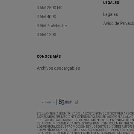
LEGALES
RAM 2500 HD
Legales
RAM 4000
Aviso de
Privaci
RAM ProMaster
RAM 1200
CONOCE MÁS
Archivos descargables
STELLANTIS HA IDENTIFICADO LA EXISTENCIA DE SITIOS WEB APÓ
CONSUMIDORES MEDIANTE OFERTAS FALSAS. EN ADICIÓN A LAS AC
STELLANTIS, HACEMOS DE SU CONOCIMIENTO QUE LA ÚNICA PÁGIN
ESTADOS UNIDOS MEXICANOS ES WWW.RAM.COM.MX, EN DONDE SE
LOS VEHÍCULOS, SUS PROMOCIONES Y LOS DISTRIBUIDORES AUTORI
LOS VEHÍCULOS Y PRODUCTOS ANUNCIADOS SE OFRECEN SOLO PA
ESTADOS UNIDOS MEXICANOS, LAS IMÁGENES, CARACTERÍSTICAS, DE