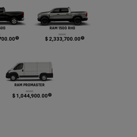
500
RAM 1500 RHO
:
DESDE:
700.00
＄2,333,700.00
(
)
(
)
1
1
Disclosure
Disclosure
RAM PROMASTER
DESDE:
＄1,044,900.00
(
)
1
Disclosure