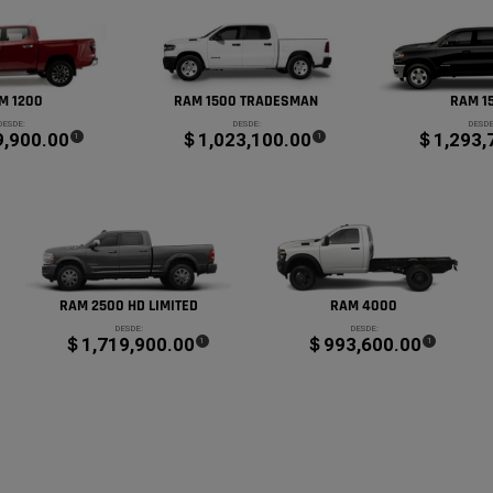
M 1200
RAM 1500 TRADESMAN
RAM 1
DESDE:
DESDE:
DESDE
,900.00
＄1,023,100.00
＄1,293,
(
)
(
)
1
1
Disclosure
Disclosure
RAM 2500 HD LIMITED
RAM 4000
DESDE:
DESDE:
＄1,719,900.00
＄993,600.00
(
)
(
)
1
1
e
Disclosure
Disclosure