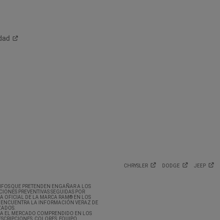
dad
CHRYSLER
DODGE
JEEP
CRIFOS QUE PRETENDEN ENGAÑAR A LOS
CIONES PREVENTIVAS SEGUIDAS POR
A OFICIAL DE LA MARCA RAM® EN LOS
 ENCUENTRA LA INFORMACIÓN VERAZ DE
ZADOS.
RA EL MERCADO COMPRENDIDO EN LOS
SCRIPCIONES, COLORES, EQUIPO,