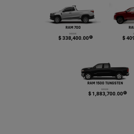
RAM 700
RA
DESDE:
＄338,400.00
＄409
(
)
1
Disclosure
RAM 1500 TUNGSTEN
DESDE:
＄1,883,700.00
(
)
1
Disclosur