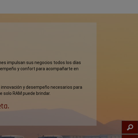
O
enes impulsan sus negocios todos los días
esempeño y confort para acompañarte en
, innovación y desempeño necesarios para
que solo RAM puede brindar.
ta.
IN