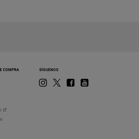
A
New
Window)
E COMPRA
SÍGUENOS
Instagram
Twitter
Facebook
Youtube
o
jo