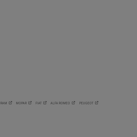
RAM
MOPAR
FIAT
ALFA
ROMEO
PEUGEOT