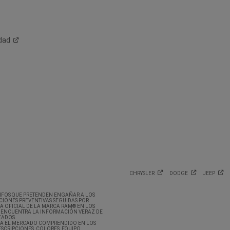
dad
CHRYSLER
DODGE
JEEP
CRIFOS QUE PRETENDEN ENGAÑAR A LOS
CIONES PREVENTIVAS SEGUIDAS POR
A OFICIAL DE LA MARCA RAM® EN LOS
 ENCUENTRA LA INFORMACIÓN VERAZ DE
ZADOS.
RA EL MERCADO COMPRENDIDO EN LOS
SCRIPCIONES, COLORES, EQUIPO,