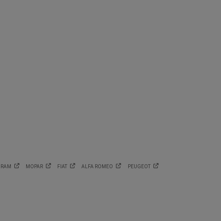
RAM
MOPAR
FIAT
ALFA
ROMEO
PEUGEOT