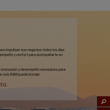
O
enes impulsan sus negocios todos los días
esempeño y confort para acompañarte en
, innovación y desempeño necesarios para
que solo RAM puede brindar.
ta.
IN