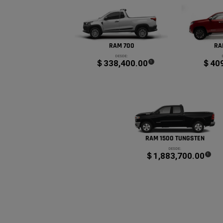
RAM 700
RA
DESDE:
＄338,400.00
＄409
(
)
1
Disclosure
RAM 1500 TUNGSTEN
DESDE:
＄1,883,700.00
(
)
1
Disclosur