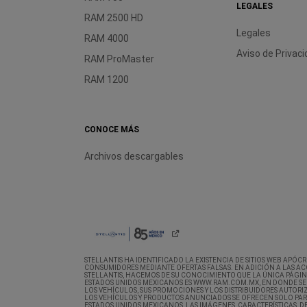
LEGALES
RAM 2500 HD
Legales
RAM 4000
Aviso de
Privaci
RAM ProMaster
RAM 1200
CONOCE MÁS
Archivos descargables
STELLANTIS HA IDENTIFICADO LA EXISTENCIA DE SITIOS WEB APÓ
CONSUMIDORES MEDIANTE OFERTAS FALSAS. EN ADICIÓN A LAS AC
STELLANTIS, HACEMOS DE SU CONOCIMIENTO QUE LA ÚNICA PÁGIN
ESTADOS UNIDOS MEXICANOS ES WWW.RAM.COM.MX, EN DONDE SE
LOS VEHÍCULOS, SUS PROMOCIONES Y LOS DISTRIBUIDORES AUTORI
LOS VEHÍCULOS Y PRODUCTOS ANUNCIADOS SE OFRECEN SOLO PA
ESTADOS UNIDOS MEXICANOS, LAS IMÁGENES, CARACTERÍSTICAS, DE