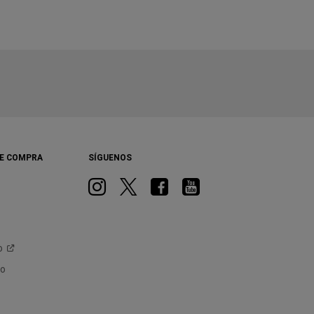
A
New
Window)
E COMPRA
SÍGUENOS
Instagram
Twitter
Facebook
Youtube
o
jo