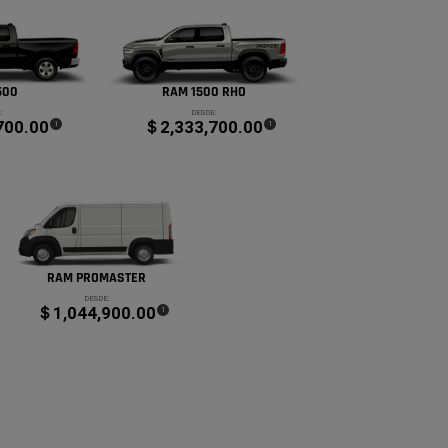
500
RAM 1500 RHO
:
DESDE:
700.00
＄2,333,700.00
(
)
(
)
1
1
Disclosure
Disclosure
RAM PROMASTER
DESDE:
＄1,044,900.00
(
)
1
Disclosure