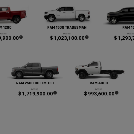
M 1200
RAM 1500 TRADESMAN
RAM 1
DESDE:
DESDE:
DESDE
,900.00
＄1,023,100.00
＄1,293,
(
)
(
)
1
1
Disclosure
Disclosure
RAM 2500 HD LIMITED
RAM 4000
DESDE:
DESDE:
＄1,719,900.00
＄993,600.00
(
)
(
)
1
1
e
Disclosure
Disclosure