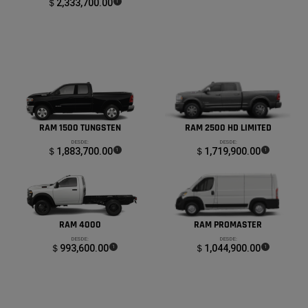
＄2,333,700.00
(
)
1
Disclosure
RAM 1500 TUNGSTEN
RAM 2500 HD LIMITED
DESDE:
DESDE:
＄1,883,700.00
(
)
＄1,719,900.00
(
)
1
1
Disclosure
Disclosure
RAM 4000
RAM PROMASTER
DESDE:
DESDE:
＄993,600.00
(
)
＄1,044,900.00
(
)
1
1
Disclosure
Disclosure