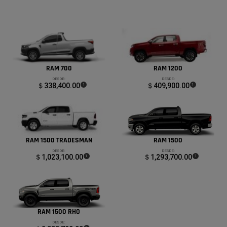
RAM 700
RAM 1200
DESDE:
DESDE:
＄338,400.00
(
)
＄409,900.00
(
)
1
1
Disclosure
Disclosure
RAM 1500 TRADESMAN
RAM 1500
DESDE:
DESDE:
＄1,023,100.00
(
)
＄1,293,700.00
(
)
1
1
Disclosure
Disclosure
RAM 1500 RHO
DESDE: