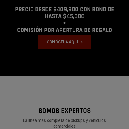
PRECIO DESDE $409,900 CON BONO DE
HASTA $45,000
+
COMISIÓN POR APERTURA DE REGALO
,
CONÓCELA AQUÍ
,
Display
Display
Display
Display
item
item
item
item
1
2
3
4
of
of
of
of
4
4
4
4
SOMOS EXPERTOS
La línea más completa de pickups y vehículos
comerciales