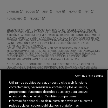
CHRYSLER
DODGE
JEEP
RAM
MOPAR
FIAT
ALFA
ROMEO
PEUGEOT
STELLANTIS HA IDENTIFICADO LA EXISTENCIA DE SITIOS WEB APÓCRIFOS QUE
PRETENDEN ENGAÑAR A LOS CONSUMIDORES MEDIANTE OFERTAS FALSAS. EN
ADICIÓN A LAS ACCIONES PREVENTIVAS SEGUIDAS POR STELLANTIS, HACEMOS DE
SU CONOCIMIENTO QUE LA ÚNICA PÁGINA OFICIAL DE LA MARCA RAM® EN LOS
ESTADOS UNIDOS MEXICANOS ES WWW.RAM.COM.MX, EN DONDE SE ENCUENTRA
LA INFORMACIÓN VERAZ DE LOS VEHÍCULOS, SUS PROMOCIONES Y LOS
DISTRIBUIDORES AUTORIZADOS.
LOS VEHÍCULOS Y PRODUCTOS ANUNCIADOS SE OFRECEN SOLO PARA EL
MERCADO COMPRENDIDO EN LOS ESTADOS UNIDOS MEXICANOS, LAS IMÁGENES,
CARACTERÍSTICAS, DESCRIPCIONES, COLORES, EQUIPO, MATERIALES, MARCAS,
ESPECIFICACIONES Y/O ACCESORIOS DE LOS VEHÍCULOS Y PRODUCTOS
MOSTRADOS SON ÚNICAMENTE INFORMATIVAS E ILUSTRATIVAS.
* EL CONSUMO DE COMBUSTIBLE ES UN DATO OBTENIDO CON BASE EN LOS
RESULTADOS DE PRUEBAS DE LABORATORIO REALIZADAS BAJO CONDICIONES
CONTROLADAS DE MANEJO, DE CONFORMIDAD CON LA NOM-163-SEMARNAT-
ENER-SCFI-2013. SE ENTIENDE POR CONDICIONES CONTROLADAS DE MANEJO,
AQUELLAS SUJETAS A VARIABLES QUE PUEDAN AFECTAR EL RENDIMIENTO DE
Continuar sin aceptar
COMBUSTIBLE TALES COMO LA ALTITUD, LA TEMPERATURA AMBIENTE,
CONDICIONES DE TRÁFICO, VELOCIDADES, TIPO DE ACELERACIÓN, ENTRE OTRAS.
Utilizamos cookies para que nuestro sitio web funcione
ESTE SITIO OBTIENE DATOS PERSONALES A TRAVÉS DE COOKIES Y WEB BEACONS. SI
correctamente, personalizar el contenido y los anuncios,
DESEA SABER MÁS ACERCA DE CÓMO PODRÍA INHABILITAR LAS COOKIES, POR
FAVOR CONSULTE NUESTRO ÚLTIMO AVISO DE PRIVACIDAD. ASIMISMO LE
proporcionar funciones de redes sociales y para analizar
RECOMENDAMOS REVISAR LAS ACTUALIZACIONES REALIZADAS A NUESTRO AVISO
nuestro tráfico en el sitio. También compartimos
DE PRIVACIDAD PUBLICADAS EL DÍA 1 DE MARZO DE 2026.
información sobre el uso de nuestro sitio web con nuestras
© 2026 STELLANTIS MÉXICO, S.A. DE C.V. TODOS LOS DERECHOS RESERVADOS.
CHRYSLER®, DODGE®, JEEP®, RAM® Y MOPAR® SON MARCAS REGISTRADAS DE FCA
redes sociales, socios publicitarios y plataformas
US LLC. LAS MARCAS ALFA ROMEO® Y FIAT® SON MARCAS REGISTRADAS BAJO