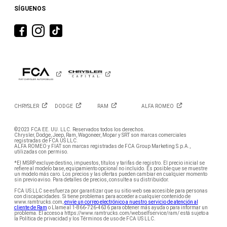
SÍGUENOS
Visita
Visita
Visita
RAM
RAM
RAM
en
en
en
Facebook
Instagram
tiktok
CHRYSLER
DODGE
RAM
ALFA
ROMEO
©2023 FCA EE. UU. LLC. Reservados todos los derechos.
Chrysler, Dodge, Jeep, Ram, Wagoneer, Mopar y SRT son marcas comerciales
registradas de FCA US LLC.
ALFA ROMEO y FIAT son marcas registradas de FCA Group Marketing S.p.A.,
utilizadas con permiso.
*El MSRP excluye destino, impuestos, títulos y tarifas de registro. El precio inicial se
refiere al modelo base, equipamiento opcional no incluido. Es posible que se muestre
un modelo más caro. Los precios y las ofertas pueden cambiar en cualquier momento
sin previo aviso. Para detalles de precios, consulte a su distribuidor.
FCA US LLC se esfuerza por garantizar que su sitio web sea accesible para personas
con discapacidades. Si tiene problemas para acceder a cualquier contenido de
www.ramtrucks.com,
envíe un correo electrónico a nuestro servicio de atención al
cliente de Ram
o Llame al 1-866-726-4636 para obtener más ayuda o para informar un
problema. El acceso a https://www.ramtrucks.com/webselfservice/ram/ está sujeto a
la Política de privacidad y los Términos de uso de FCA US LLC.