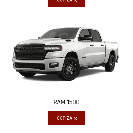
COTIZA
In
A
New
Window
)
RAM 1500
(
Open
COTIZA
In
A
New