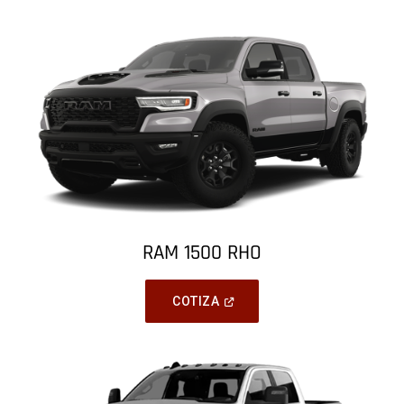
Window
)
RAM 1500 RHO
(
Open
COTIZA
In
A
New
Window
)