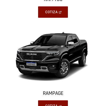
(
Open
COTIZA
In
A
New
Window
)
RAMPAGE
(
Open