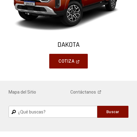
DAKOTA
(
Open
COTIZA
In
A
New
Window
)
Mapa del Sitio
Contáctanos
Buscar
Buscar