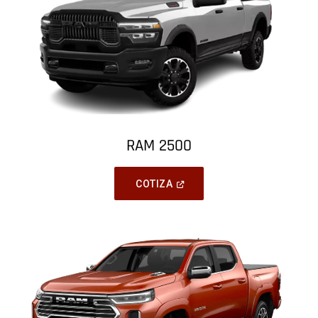
RAM 2500
(
Open
COTIZA
In
A
New
Window
)