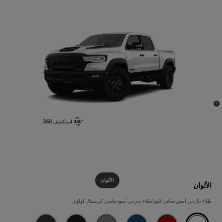
)
(
1
Disclosure
استكشف 360
الألوان
الألوان
الألوان
طلاء خارجي أبيض صافي لامع/طلاء خارجي أسود ماسي كريستال لؤلؤي  