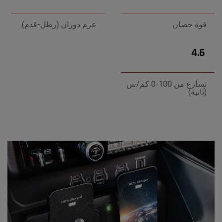
قوة حصان
عزم دوران (رطل-قدم)
4.6
تسارع من 100-0 كم/س
(ثانية)