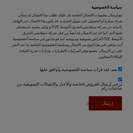
سياسة الخصوصية
مع إرسال معلومات الاتصال الخاصة بك، فإنك تطلب منا الاتصال بك بشأن
شراء سيارة أو الحصول على تمويل السيارة. قد يكون هذا الاتصال عبر الهاتف
بالنيابة عن شركة ستيلانتس الشرق الأوسط FZE أو وكيل معتمد باستخدام
تقنية آلية. كما قد يتم الاتصال بك أيضاً من قبل شركة ستيلانتس الشرق
الأوسط FZE لأغراض تسويقية وترويجية كما هو مذكور في سياسة الخصوصية.
أنت توافق على هذا النوع من الاتصال وسياسة الخصوصية الخاصة بنا عند النقر
على زر الإرسال. يخضع توفر المركبات/الطرازات وخيارات تجربة القيادة
للوكلاء المحليين.
نعم، لقد قرأت سياسة الخصوصية وأوافق عليها
يُرجى إرسال العروض الخاصة والأخبار والاتصالات التسويقية من
شاحنات رام