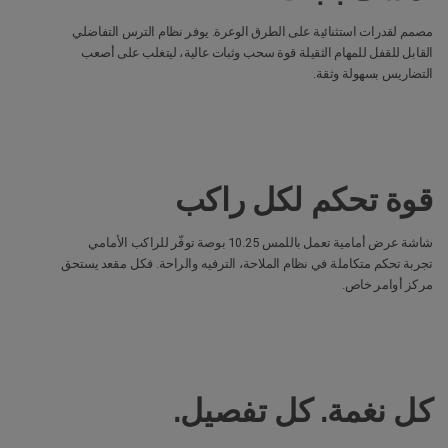
مصمم لقدرات استثنائية على الطرق الوعرة. يوفر نظام الترس التفاضلي
القابل للقفل للمهام الثقيلة قوة سحب وثبات عالية، ليتغلب على أصعب
التضاريس بسهولة وثقة.
قوة تحكم لكل راكب
شاشة عرض أمامية تعمل باللمس 10.25 بوصة توفّر للراكب الأمامي
تجربة تحكم متكاملة في نظام الملاحة، الترفيه والراحة. فكل مقعد يستحق
مركز أوامر خاص.
كل نغمة. كل تفصيل.